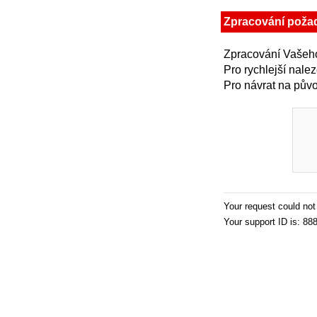
Zpracování poža
Zpracování Vašeho
Pro rychlejší nale
Pro návrat na půvo
Your request could no
Your support ID is: 8