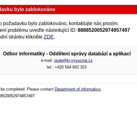
davku bylo zablokováno
 požadavku bylo zablokováno, kontaktujte nás prosím.
zení problému uveďte následující ID:
8888520052974957497
dní stránku klikněte
ZDE
.
Odbor informatiky - Oddělení správy databází a aplikací
e-mail:
osda@kr-vysocina.cz
tel.: +420 564 602 323
t be completed. Please contact
Department of informatics
.
888520052974957497