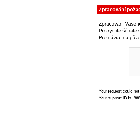
Zpracování poža
Zpracování Vašeho
Pro rychlejší nale
Pro návrat na půvo
Your request could no
Your support ID is: 8