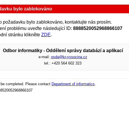
davku bylo zablokováno
 požadavku bylo zablokováno, kontaktujte nás prosím.
zení problému uveďte následující ID:
8888520052968866107
dní stránku klikněte
ZDE
.
Odbor informatiky - Oddělení správy databází a aplikací
e-mail:
osda@kr-vysocina.cz
tel.: +420 564 602 323
t be completed. Please contact
Department of informatics
.
888520052968866107